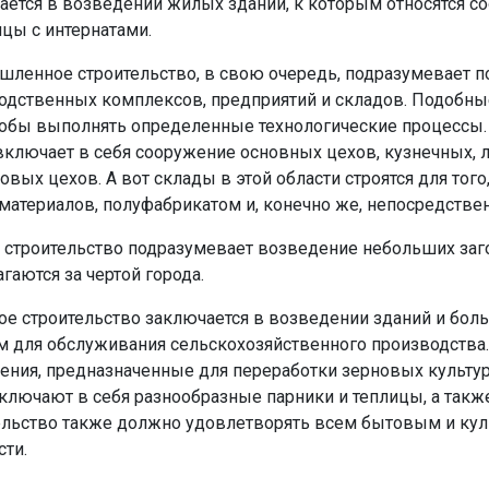
ается в возведении жилых зданий, к которым относятся с
ицы с интернатами.
ленное строительство, в свою очередь, подразумевает по
одственных комплексов, предприятий и складов. Подобны
чтобы выполнять определенные технологические процессы
включает в себя сооружение основных цехов, кузнечных, л
овых цехов. А вот склады в этой области строятся для того
 материалов, полуфабрикатом и, конечно же, непосредстве
 строительство подразумевает возведение небольших заго
гаются за чертой города.
ое строительство заключается в возведении зданий и бо
м для обслуживания сельскохозяйственного производства. 
ения, предназначенные для переработки зерновых культур,
ключают в себя разнообразные парники и теплицы, а такж
ельство также должно удовлетворять всем бытовым и кул
сти.