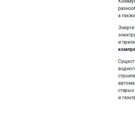
Коммун
разноо
а такж
Энерге
электр
и прил
компр
Сущест
водног
строит
автома
старых
и газо