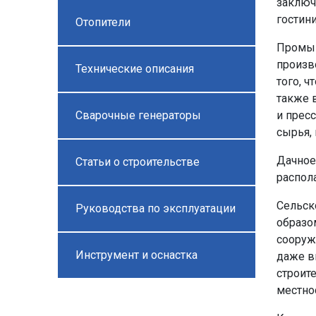
заключ
гостин
Отопители
Промыш
произв
Технические описания
того, 
также 
Сварочные генераторы
и пресс
сырья,
Дачное
Статьи о строительстве
распола
Сельск
Руководства по эксплуатации
образо
сооруж
Инструмент и оснастка
даже в
строит
местно